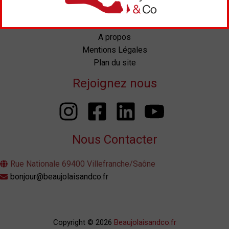
Aide
Conditions Générales de Vente
A propos
Mentions Légales
Plan du site
Rejoignez nous
Nous Contacter
Rue Nationale 69400 Villefranche/Saône
bonjour@beaujolaisandco.fr
Copyright © 2026
Beaujolaisandco.fr