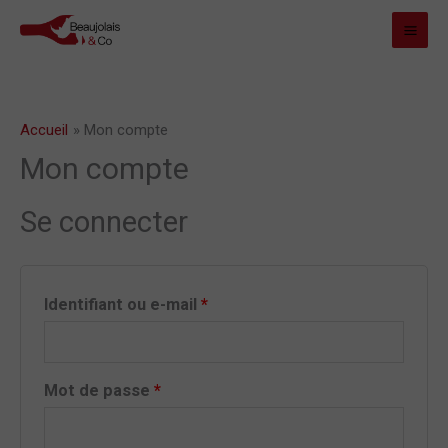
Aller
MAI
au
MEN
contenu
Accueil
Mon compte
Obligatoire
Obligatoire
Mon compte
Se connecter
Identifiant ou e-mail
*
Mot de passe
*