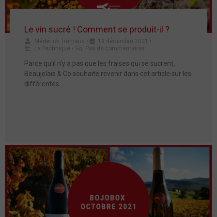
Le vin sucré ! Comment se produit-il ?
Médérick Trémaud
•
19 décembre 2021
•
La Technique
•
Pas de commentaires
Parce qu’il n’y a pas que les fraises qui se sucrent,
Beaujolais & Co souhaite revenir dans cet article sur les
différentes …