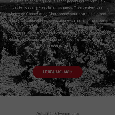
et d’une splendeur qui ne laissent jamais indifférent. La «
petite Toscane » est là, à nos pieds. Y serpentent des
vignes de
Gamay
et de Chardonnay pour notre plus grand
plaisir. Le
Beaujolais nouveau
, oui évidemment, mais pas
que. Les
10 crus du beaujolais
recèlent des splendeurs
gustatives parfois insoupçonnées. Les appellations
Beaujolais
,
Beaujolais Village
sont là aussi tout en charme
et séduction.
LE BEAUJOLAIS
Actualités & Événements