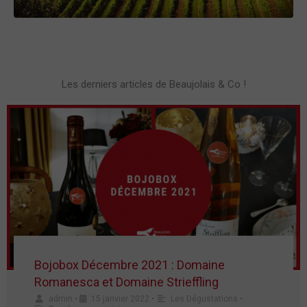
Les derniers articles de Beaujolais & Co !
Bojobox Décembre 2021 : Domaine
Romanesca et Domaine Strieffling
admin
•
15 janvier 2022
•
Les Dégustations
•