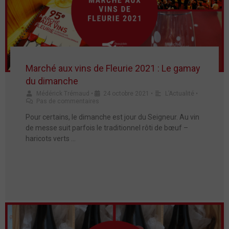
Marché aux vins de Fleurie 2021 : Le gamay
du dimanche
Médérick Trémaud
•
24 octobre 2021
•
L’Actualité
•
Pas de commentaires
Pour certains, le dimanche est jour du Seigneur. Au vin
de messe suit parfois le traditionnel rôti de bœuf –
haricots verts …