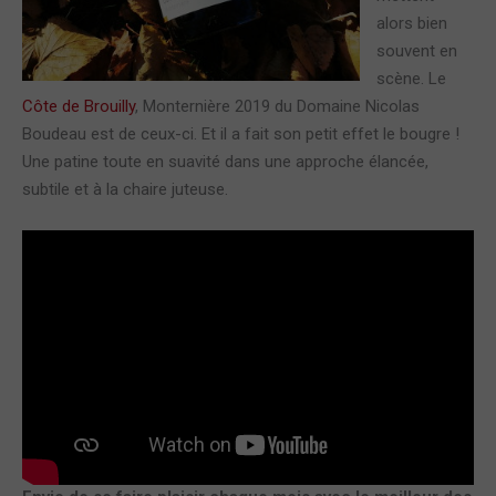
alors bien
souvent en
scène. Le
Côte de Brouilly
, Monternière 2019 du Domaine Nicolas
Boudeau est de ceux-ci. Et il a fait son petit effet le bougre !
Une patine toute en suavité dans une approche élancée,
subtile et à la chaire juteuse.