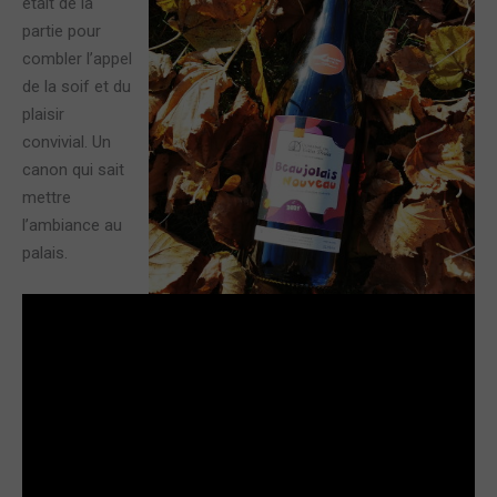
était de la
partie pour
combler l’appel
de la soif et du
plaisir
convivial. Un
canon qui sait
mettre
l’ambiance au
palais.