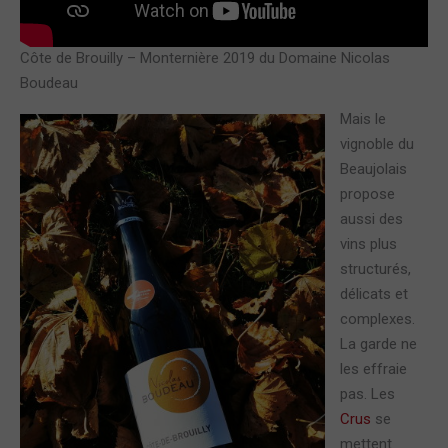
Côte de Brouilly – Monternière 2019 du Domaine Nicolas
Boudeau
Mais le
vignoble du
Beaujolais
propose
aussi des
vins plus
structurés,
délicats et
complexes.
La garde ne
les effraie
pas. Les
Crus
se
mettent