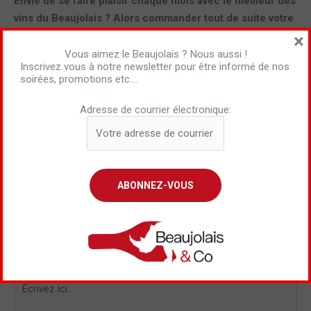
Envie de se faire plaisir chaque mois avec le meilleur des
vins du Beaujolais ? Alors commander tout de suite votre
Bojobox
par ici
!
×
Vous aimez le Beaujolais ? Nous aussi !
Inscrivez vous à notre newsletter pour être informé de nos
Click to rate this post!
soirées, promotions etc….
[Total:
0
Average:
0
]
Adresse de courrier électronique:
←
Article précédent
Article suivant
→
Laisser un commentaire
Votre adresse e-mail ne sera pas publiée.
Les champs
obligatoires sont indiqués avec
*
Écrivez
ici…