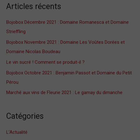
Articles récents
h
e
Bojobox Décembre 2021 : Domaine Romanesca et Domaine
r
Strieffling
c
Bojobox Novembre 2021 : Domaine Les Voûtes Dorées et
h
Domaine Nicolas Boudeau
e
Le vin sucré ! Comment se produit-il ?
r
Bojobox Octobre 2021 : Benjamin Passot et Domaine du Petit
Pérou
:
Marché aux vins de Fleurie 2021 : Le gamay du dimanche
Catégories
L’Actualité