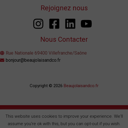
Rejoignez nous
Nous Contacter
Rue Nationale 69400 Villefranche/Saône
bonjour@beaujolaisandco.fr
Copyright © 2026
Beaujolaisandco.fr
L’abus de l’alcool est dangereux pour la santé. À consommer avec modération.
This website uses cookies to improve your experience. We'll
assume you're ok with this, but you can opt-out if you wish.