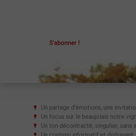
Le meilleur du Beaujolais tous les mois c
tête !
S'abonner !
Un partage d’émotions, une invitatio
Un focus sur le beaujolais notre vig
Un ton décontracté, singulier, sans 
Un contenu informatif et distrayant