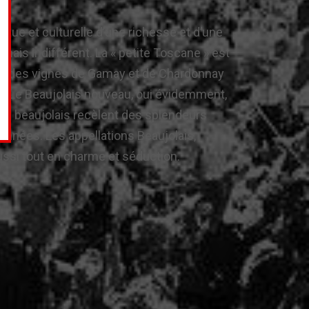
ique et culturelle d’une richesse et d’une
amais indifférent. La « petite Toscane » est
ent des vignes de
Gamay
et de Chardonnay
r. Le
Beaujolais nouveau
, oui évidemment,
du beaujolais
recèlent des splendeurs
onnées. Les appellations
Beaujolais
,
ussi tout en charme et séduction.