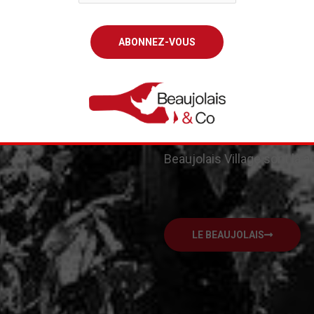
Région au patrimoine histor
splendeur qui ne laissent j
là, à nos pieds. Y serpent
pour notre plus grand plaisi
mais pas que. Les
10 crus 
gustatives parfois insoupç
Beaujolais Village
sont là a
LE BEAUJOLAIS