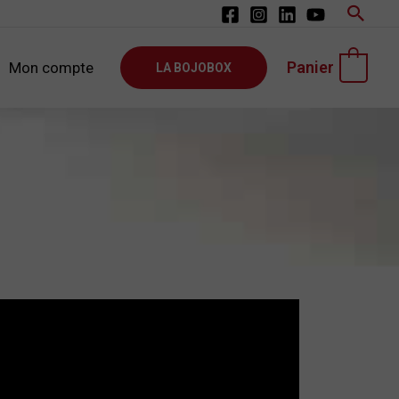
Rech
Panier
Mon compte
0
LA BOJOBOX
olais avec