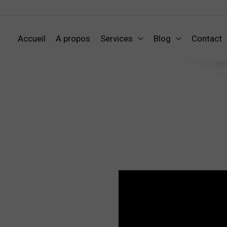
Accueil
A propos
Services
Blog
Contact
 (Re)découvrons le Beauj
X