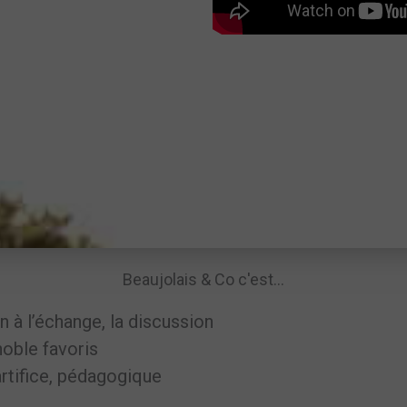
hez vous sans se prendre la
Beaujolais & Co c'est...
n à l’échange, la discussion
noble favoris
artifice, pédagogique