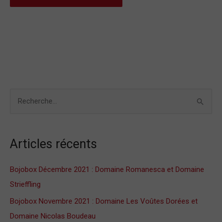
R
e
c
Articles récents
h
e
Bojobox Décembre 2021 : Domaine Romanesca et Domaine
r
Strieffling
c
Bojobox Novembre 2021 : Domaine Les Voûtes Dorées et
h
Domaine Nicolas Boudeau