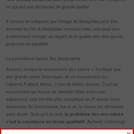
ce qui est une démarche de grande qualité.
Il conclut en indiquant que l’image du Beaujolais peut être
écornée du fait du beaujolais nouveau mais cela peut bien
évidemment changer au regard de la qualité des vins qui est
proposée en parallèle.
La parenthèse nature, bio, biodynamie
Aymeric évoque le mouvement dit « nature ». Il indique que
des grands noms historiques de ce mouvement (ex. :
Lapierre, Foillard, Métra…) font de belles choses. C’est un
mouvement qui trouve sa clientèle. Mais selon son
expérience, cela semble plus compliqué en 3* avoue notre
sommelier. En bistronomie, bar à vin, la chose est différente
sans doute. Quoi qu’il en soit,
le problème des vins nature
c’est la constance en terme qualitatif.
Aymeric s’interroge
ainsi sur le fait que ce type de vin ne soit pas bons (au sens