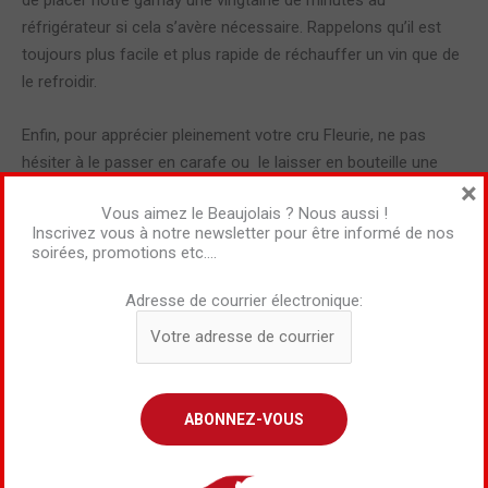
de placer notre gamay une vingtaine de minutes au
réfrigérateur si cela s’avère nécessaire. Rappelons qu’il est
toujours plus facile et plus rapide de réchauffer un vin que de
le refroidir.
Enfin, pour apprécier pleinement votre cru Fleurie, ne pas
hésiter à le passer en carafe ou le laisser en bouteille une
×
bonne heure avant ; et ce, notamment s’il reste dans un
Vous aimez le Beaujolais ? Nous aussi !
millésime qui a moins de deux ans.
Inscrivez vous à notre newsletter pour être informé de nos
soirées, promotions etc….
Accord mets et vins : quoi manger avec du Fleurie ?
Adresse de courrier électronique:
Cette section sera complétée d’ici peu 😉
Quand boire un Fleurie ?
Quel est l’apogée d’un Fleurie ?
5 ans en moyenne
Combien de temps se conserve un Fleurie ?