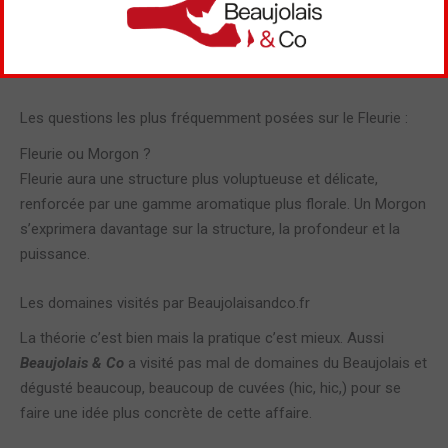
Certains vins de Fleurie, notamment ceux de bas de pente où
le terrain est davantage argileux et profond sont aptes au
vieillissement d’une dizaine d’années.
Les questions les plus fréquemment posées sur le Fleurie :
Fleurie ou Morgon ?
Fleurie aura une structure plus voluptueuse et délicate,
renforcée par une gamme aromatique plus florale. Un Morgon
s’exprimera davantage sur la structure, la profondeur et la
puissance.
Les domaines visités par Beaujolaisandco.fr
La théorie c’est bien mais la pratique c’est mieux. Aussi
Beaujolais & Co
a visité pas mal de domaines du Beaujolais et
dégusté beaucoup, beaucoup de cuvées (hic, hic,) pour se
faire une idée plus concrète de cette affaire.