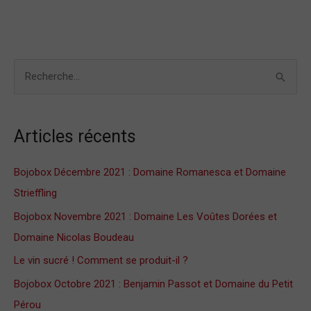
R
e
c
Articles récents
h
e
Bojobox Décembre 2021 : Domaine Romanesca et Domaine
r
Strieffling
c
Bojobox Novembre 2021 : Domaine Les Voûtes Dorées et
h
Domaine Nicolas Boudeau
e
Le vin sucré ! Comment se produit-il ?
r
Bojobox Octobre 2021 : Benjamin Passot et Domaine du Petit
Pérou
: